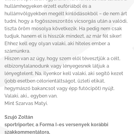
hullámhegyeken érzett eufóriából és a
hullámvölgyekben megélt kínlódásokból – de nem árt
tudni, hogy a fogösszeszorítós vicsorgás után a valódi,
tiszta öröm mosolya következik. Ha pedig nem csak
tudjuk, hanem el is hisszük mindezt, az már fél siker!
Ehhez kell egy olyan valaki, aki hiteles ember a
számunkra.
Hiszen van az úgy, hogy szem elől tévesztjük a célt,
elbizonytalanodunk vagy lényegesnek látjuk a
lényegtelent. Na, ilyenkor kell valaki, aki segítő kezet
(jobb esetben célorientáltságot, üzleti etikát,
hegymászó bakancsot vagy épp futócipőt) nyújt.
Valaki, aki… egyben van.
Mint Szarvas Matyi.
Szujó Zoltán
sportriporter, a Forma I-es versenyek korábbi
szakkommentátora,