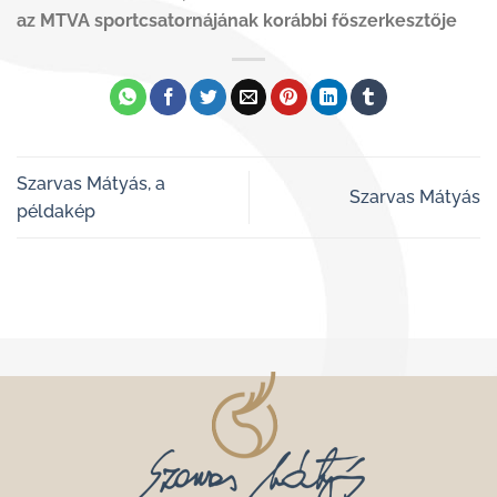
az MTVA sportcsatornájának korábbi főszerkesztője
Szarvas Mátyás, a
Szarvas Mátyás
példakép