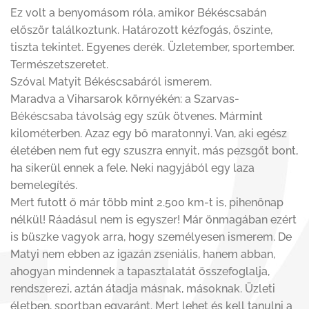
Ez volt a benyomásom róla, amikor Békéscsabán
először találkoztunk. Határozott kézfogás, őszinte,
tiszta tekintet. Egyenes derék. Üzletember, sportember.
Természetszeretet.
Szóval Matyit Békéscsabáról ismerem.
Maradva a Viharsarok környékén: a Szarvas-
Békéscsaba távolság egy szűk ötvenes. Mármint
kilométerben. Azaz egy bő maratonnyi. Van, aki egész
életében nem fut egy szuszra ennyit, más pezsgőt bont,
ha sikerül ennek a fele. Neki nagyjából egy laza
bemelegítés.
Mert futott ő már több mint 2.500 km-t is, pihenőnap
nélkül! Ráadásul nem is egyszer! Már önmagában ezért
is büszke vagyok arra, hogy személyesen ismerem. De
Matyi nem ebben az igazán zseniális, hanem abban,
ahogyan mindennek a tapasztalatát összefoglalja,
rendszerezi, aztán átadja másnak, másoknak. Üzleti
életben, sportban egyaránt. Mert lehet és kell tanulni a