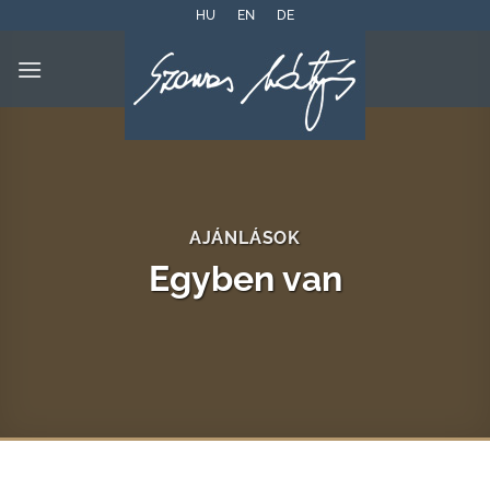
Skip
HU
EN
DE
to
content
AJÁNLÁSOK
Egyben van