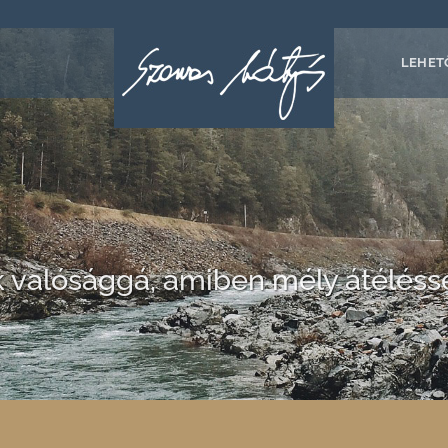
LEHET
k valósággá, amiben mély átéléssel