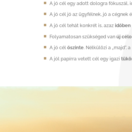
A jó cél egy adott dologra fókuszál,
A jó cél jó az ügyfélnek, jó a cégnek 
A jó cél tehát konkrét is, azaz
időben 
Folyamatosan szükséged van
új célo
A jó cél
őszinte
. Nélkülözi a „majd”, a
A jól papírra vetett cél egy igazi
tükö