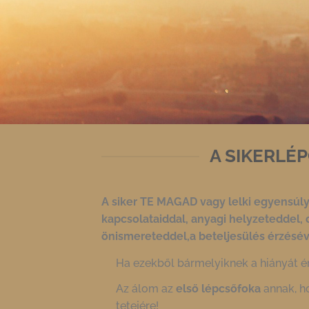
A SIKERLÉ
A siker TE MAGAD vagy lelki egyensúl
kapcsolataiddal, anyagi
helyzeteddel, c
önismereteddel,a
beteljesülés érzésév
Ha ezekből bármelyiknek a hiányát é
Az álom az
első lépcsőfoka
annak, h
tetejére!