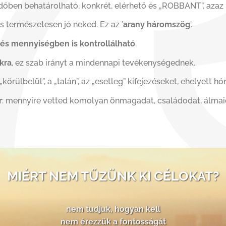
 időben behatárolható, konkrét, elérhető és „ROBBANT”, aza
és természetesen jó neked. Ez az ’
arany háromszög
’.
és mennyiségben is kontrollálható
.
kra
, ez szab irányt a mindennapi tevékenységednek.
 „körülbelül”, a „talán”, az „esetleg” kifejezéseket, ehelyett h
r
: mennyire vetted komolyan önmagadat, családodat, álmai
MIÉRT NEM TŰZÜNK KI CÉLOKAT?
nem tudjuk, hogyan kell
nem érezzük a fontosságát