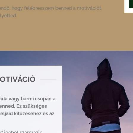
endő, hogy felébresszem benned a motivációt.
lyetted.
OTIVÁCIÓ
árki
vagy bármi csupán a
enned. Ez szükséges
éljaid kitűzéséhez
és az
e’ igéből származik,