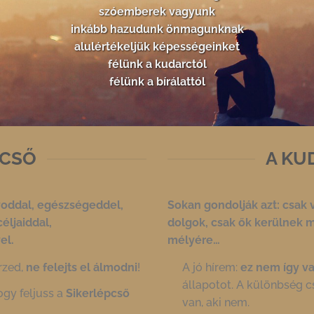
szóemberek vagyunk
inkább hazudunk önmagunknak
alulértékeljük képességeinket
félünk a kudarctól
félünk a bírálattól
PCSŐ
A KU
yoddal,
egészségeddel,
Sokan gondolják azt: csak
éljaiddal,
dolgok, csak
ők kerülnek m
el.
mélyére…
rzed,
ne felejts el álmodni
!
A jó hírem:
ez nem így v
állapotot. A különbség cs
ogy feljuss a
Sikerlépcső
van, aki nem.