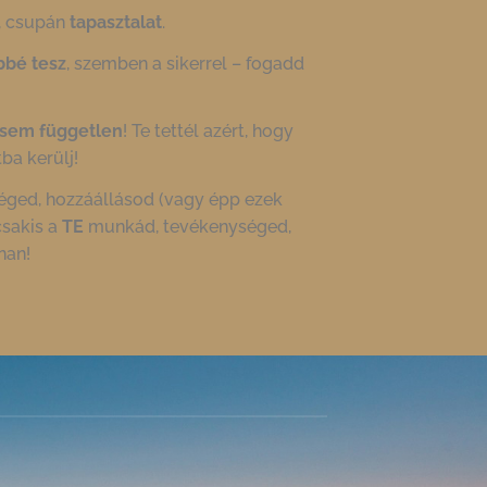
, csupán
tapasztalat
.
bbé tesz
, szemben a sikerrel – fogadd
sem független
! Te tettél azért, hogy
ba kerülj!
ged, hozzáállásod (vagy épp ezek
csakis a
TE
munkád, tevékenységed,
nan!