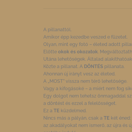
A pillanattól.
Amikor épp kezedbe veszed e füzetet.
Olyan, mint egy fotó – életed adott pilla
Előtte
okok és okozatok
. Megváltoztath
Utána lehetőségek. Általad alakíthatóak,
Közte a pillanat. A
DÖNTÉS
pillanata.
Ahonnan új irányt vesz az életed.
A „MOST” vissza nem térő lehetősége.
Vagy a kifogásoké – a miért nem fog si
Egy dolgot nem tehetsz önmagaddal s
a döntést és ezzel a felelősséget.
Ez a
TE
küzdelmed.
Nincs más a pályán, csak a
TE
két éned:
az akadályokat nem ismerő, az újra és újr