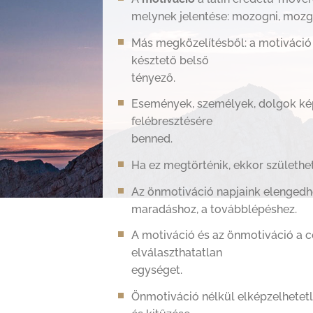
melynek jelentése: mozogni, mozga
Más megközelítésből: a motiváció
késztető belső
tényező.
Események, személyek, dolgok ké
felébresztésére
benned.
Ha ez megtörténik, ekkor születh
Az önmotiváció napjaink elengedhe
maradáshoz, a továbblépéshez.
A motiváció és az önmotiváció a c
elválaszthatatlan
egységet.
Önmotiváció nélkül elképzelhetet