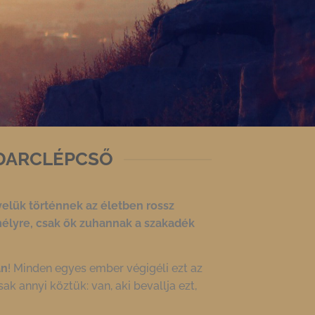
DARCLÉPCSŐ
 velük
történnek az életben rossz
élyre, csak ők zuhannak a
szakadék
an
! Minden egyes ember végigéli ezt az
ak annyi köztük: van, aki bevallja ezt,