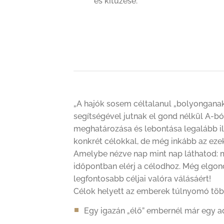
és kitűzése.
„A hajók sosem céltalanul „bolyonganak”
segítségével jutnak el gond nélkül A-b
meghatározása és lebontása legalább ily
konkrét célokkal, de még inkább az ezek
Amelybe nézve nap mint nap láthatod: 
időpontban elérj a célodhoz. Még elgon
legfontosabb céljai valóra válásáért!
Célok helyett az emberek túlnyomó töb
Egy igazán „élő” embernél már egy 