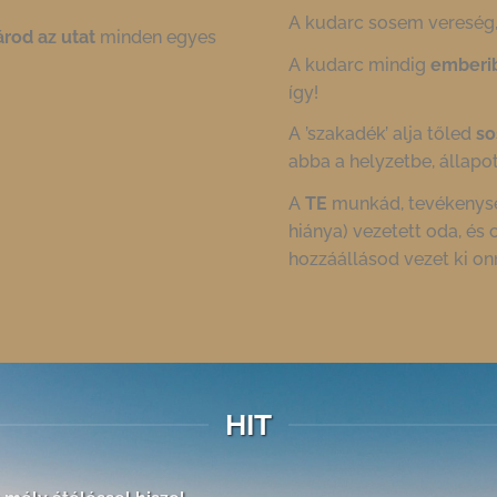
A kudarc sosem vereség
árod az utat
minden egyes
A kudarc mindig
emberi
így!
A ’szakadék’ alja tőled
so
abba a helyzetbe, állapot
A
TE
munkád, tevékenysé
hiánya) vezetett oda, és 
hozzáállásod vezet ki on
HIT