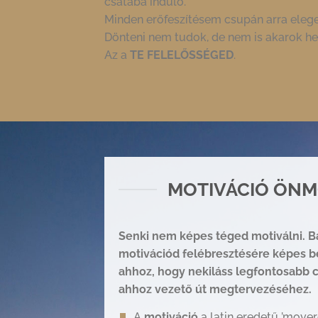
csatába induló.
Minden erőfeszítésem csupán arra eleg
Dönteni nem tudok, de nem is akarok he
Az a
TE FELELŐSSÉGED
.
MOTIVÁCIÓ ÖNM
Senki nem képes téged motiválni. B
motivációd felébresztésére
képes b
ahhoz,
hogy nekiláss legfontosabb c
ahhoz vezető út megtervezéséhez.
A
motiváció
a latin eredetű ’mover