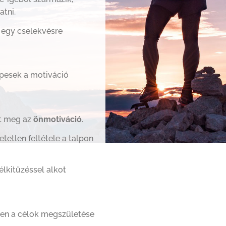
tni.
 egy cselekvésre
pesek a motiváció
et meg az
önmotiváció
.
tetlen feltétele a talpon
élkitűzéssel alkot
len a célok megszületése