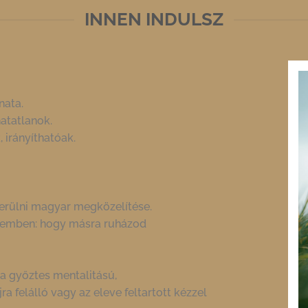
INNEN INDULSZ
nata.
atatlanok.
 irányíthatóak.
kerülni magyar megközelítése.
zemben: hogy másra ruházod
 a győztes mentalitású,
a felálló vagy az eleve feltartott kézzel