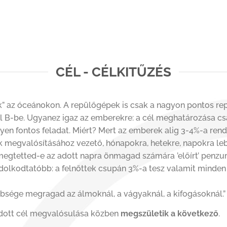
CÉL - CÉLKITŰZÉS
 az óceánokon. A repülőgépek is csak a nagyon pontos repül
ól B-be. Ugyanez igaz az emberekre: a cél meghatározása cs
en fontos feladat. Miért? Mert az emberek alig 3-4%-a rende
 megvalósításához vezető, hónapokra, hetekre, napokra lebon
megtetted-e az adott napra önmagad számára ’előírt’ penz
dolkodtatóbb: a felnőttek csupán 3%-a tesz valamit minden
bsége megragad az álmoknál, a vágyaknál, a kifogásoknál.”
adott cél megvalósulása közben
megszületik a következő
.