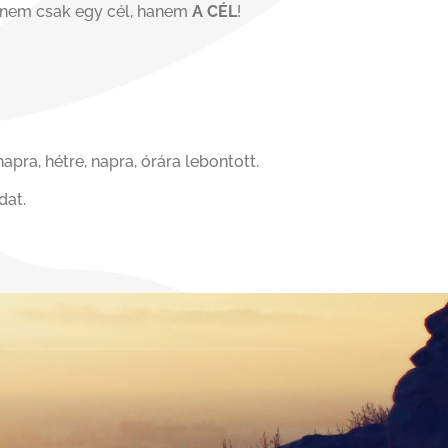
z nem csak egy cél, hanem
A CÉL
!
ónapra, hétre, napra, órára lebontott.
dat.