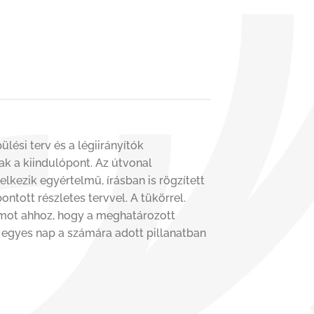
ési terv és a légiirányítók
ak a kiindulópont. Az útvonal
lkezik egyértelmű, írásban is rögzített
tott részletes tervvel. A tükörrel.
umot ahhoz, hogy a meghatározott
 egyes nap a számára adott pillanatban