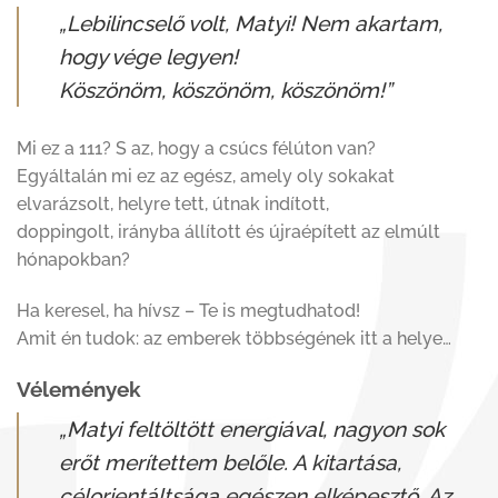
„Lebilincselő volt, Matyi! Nem akartam,
hogy vége legyen!
Köszönöm, köszönöm, köszönöm!”
Mi ez a 111? S az, hogy a csúcs félúton van?
Egyáltalán mi ez az egész, amely oly sokakat
elvarázsolt, helyre tett, útnak indított,
doppingolt, irányba állított és újraépített az elmúlt
hónapokban?
Ha keresel, ha hívsz – Te is megtudhatod!
Amit én tudok: az emberek többségének itt a helye…
Vélemények
„Matyi feltöltött energiával, nagyon sok
erőt merítettem belőle. A kitartása,
célorientáltsága egészen elképesztő. Az