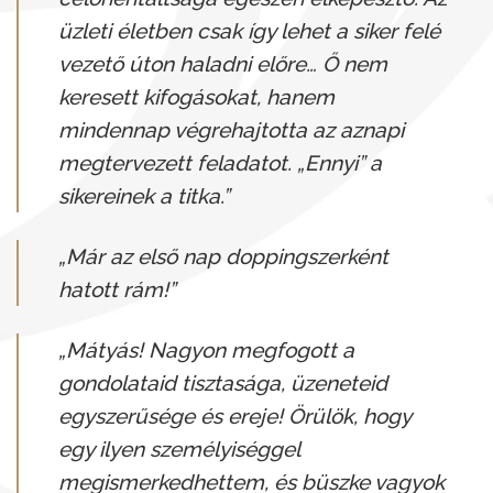
üzleti életben csak így lehet a siker felé
vezető úton haladni előre… Ő nem
keresett kifogásokat, hanem
mindennap végrehajtotta az aznapi
megtervezett feladatot. „Ennyi” a
sikereinek a titka.”
„Már az első nap doppingszerként
hatott rám!”
„Mátyás! Nagyon megfogott a
gondolataid tisztasága, üzeneteid
egyszerűsége és ereje! Örülök, hogy
egy ilyen személyiséggel
megismerkedhettem, és büszke vagyok