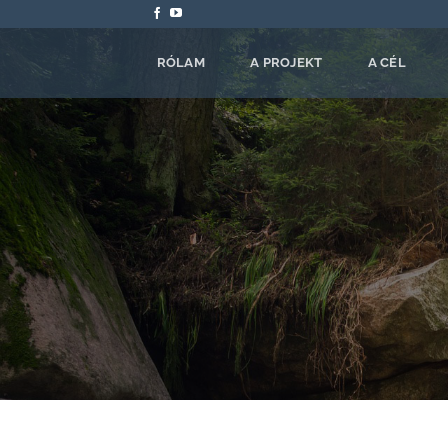
Skip
to
content
RÓLAM
A PROJEKT
A CÉL