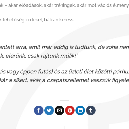
őek – akár előadások, akár tréningek, akár motivációs élmé
 lehetőség érdekel, bátran keress!
ntett arra, amit már eddig is tudtunk, de soha nem
k, elérünk, csak rajtunk múlik!”
s vagy éppen futás) és az üzleti élet közötti párh
akár a sikert, akár a csapatszellemet vesszük figy