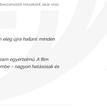
nybeszámolók részeként, akár más
 elég újra hallani: minden
uzam egyértelmű. A film
elembe – nagyon hatásosak és