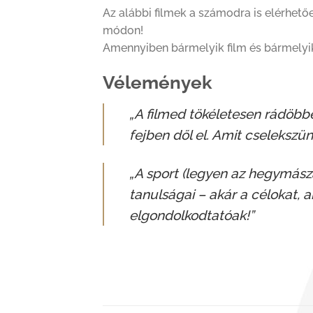
Az alábbi filmek a számodra is elérhet
módon!
Amennyiben bármelyik film és bármelyik
Vélemények
„A filmed tökéletesen rádöbbe
fejben dől el. Amit cselekszün
„A sport (legyen az hegymászá
tanulságai – akár a célokat, 
elgondolkodtatóak!”