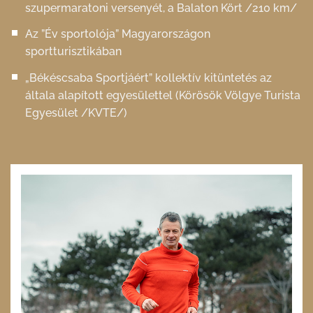
szupermaratoni versenyét, a Balaton Kört /210 km/
Az ”Év sportolója” Magyarországon
sportturisztikában
„Békéscsaba Sportjáért” kollektív kitüntetés az
általa alapított egyesülettel (Körösök Völgye Turista
Egyesület /KVTE/)