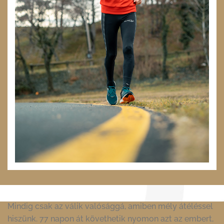
Mindig csak az válik valósággá, amiben mély átéléssel
hiszünk. 77 napon át követhetik nyomon azt az embert,