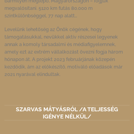
bármilyen meglepő, Magyarországon – fogjuk
megvalósítani. 5120 km futás 80.000 m
szintkülönbséggel, 77 nap alatt…
Levelünk lehetőség az Önök cégének, hogy
támogatásukkal, nevükkel aktív részesei legyenek
annak a komoly társadalmi és médiafigyelemnek,
amely ezt az extrém vállalkozást övezni fogja három
hónapon át. A projekt 2023 februárjának közepén
kezdődik, ám az előkészítő, motiváló előadások már
2021 nyarával elindultak.
SZARVAS MÁTYÁSRÓL /A TELJESSÉG
IGÉNYE NÉLKÜL/