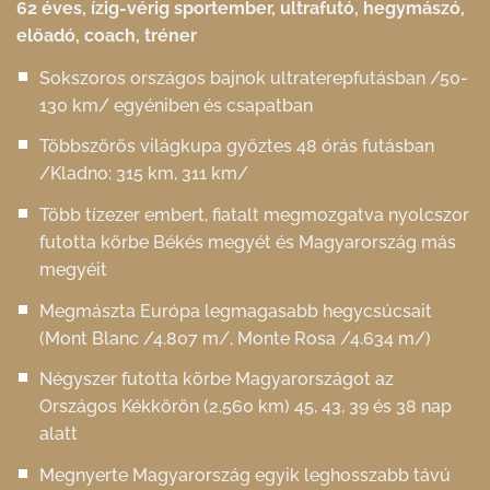
62 éves, ízig-vérig sportember, ultrafutó, hegymászó,
előadó, coach, tréner
Sokszoros országos bajnok ultraterepfutásban /50-
130 km/ egyéniben és csapatban
Többszörös világkupa győztes 48 órás futásban
/Kladno: 315 km, 311 km/
Több tízezer embert, fiatalt megmozgatva nyolcszor
futotta körbe Békés megyét és Magyarország más
megyéit
Megmászta Európa legmagasabb hegycsúcsait
(Mont Blanc /4.807 m/, Monte Rosa /4.634 m/)
Négyszer futotta körbe Magyarországot az
Országos Kékkörön (2.560 km) 45, 43, 39 és 38 nap
alatt
Megnyerte Magyarország egyik leghosszabb távú