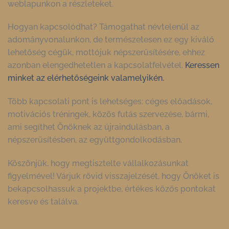
weblapunkon a részleteket.
Hogyan kapcsolódhat? Támogathat névtelenül az
adományvonalunkon, de természetesen ez egy kiváló
lehetőség cégük, mottójuk népszerűsítésére, ehhez
azonban elengedhetetlen a kapcsolatfelvétel.
Keressen
minket az elérhetőségeink valamelyikén.
Több kapcsolati pont is lehetséges: céges előadások,
motivációs tréningek, közös futás szervezése, bármi,
ami segíthet Önöknek az újraindulásban, a
népszerűsítésben, az együttgondolkodásban.
Köszönjük, hogy megtisztelte vállalkozásunkat
figyelmével! Várjuk rövid visszajelzését, hogy Önöket is
bekapcsolhassuk a projektbe, értékes közös pontokat
keresve és találva.