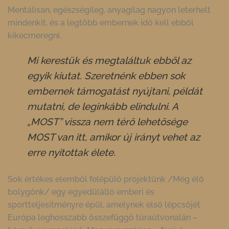
Mentálisan, egészségileg, anyagilag nagyon leterhelt
mindenkit, és a legtöbb embernek idő kell ebből
kikecmeregni.
Mi kerestük és megtaláltuk ebből az
egyik kiutat. Szeretnénk ebben sok
embernek támogatást nyújtani, példát
mutatni, de leginkább elindulni. A
„MOST” vissza nem térő lehetősége
MOST van itt, amikor új irányt vehet az
erre nyitottak élete.
Sok értékes elemből felépülő projektünk /Még élő
bolygónk/ egy egyedülálló emberi és
sportteljesítményre épül, amelynek első lépcsőjét
Európa leghosszabb összefüggő túraútvonalán –