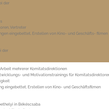
i der
ks
toren, Vertreter
ngen eingebettet, Erstellen von Kino- und Geschäfts- filmen
i der
 Arbeit mehrerer Komitatsdirektionen
twicklungs- und Motivationstrainings für Komitatsdirektoren,
igkeit
ng eingebettet, Erstellen von Kino- und Geschäftsfilmen
bethelyi in Békéscsaba