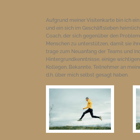
Aufgrund meiner Visitenkarte bin ich ei
und ein sich im Geschäftsleben heimlich
Coach, der sich gegenüber den Probleme
Menschen zu unterstützen, damit sie ihre
trage zum Neuanfang der Teams und Indi
Hintergrundkenntnisse, einige wichtig
Kollegen, Bekannte, Teilnehmer an mein
d.h. über mich selbst gesagt haben.