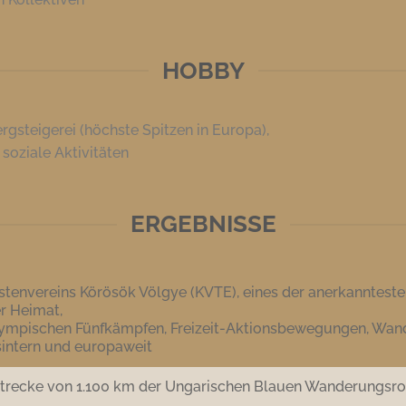
HOBBY
ergsteigerei (höchste Spitzen in Europa),
 soziale Aktivitäten
ERGEBNISSE
tenvereins Körösök Völgye (KVTE), eines der anerkanntesten
r Heimat,
lympischen Fünfkämpfen, Freizeit-Aktionsbewegungen, Wan
sintern und europaweit
trecke von 1.100 km der Ungarischen Blauen Wanderungsr