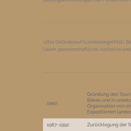
Ultra Geländelauf (Landessiegertitel), B
Lesen, gemeinschaftliche, karitative und
Gründung des Touris
Békés und in unsere
1990:
Organisation von o
Expeditionen lande
1987-1992:
Zurücklegung der S