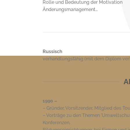
Rolle und Bedeutung der Motivation
Änderungsmanagement…
Russisch
verhandlungsfähig (mit dem Diplom ve
A
1990 –
– Gründer, Vorsitzender, Mitglied des T
– Vorträge zu den Themen ’Umweltschutz’
Konferenzen,
Bildungseinrichtungen, bei Firmen und i