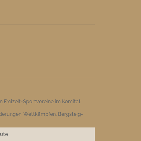
 Freizeit-Sportvereine im Komitat
derungen, Wettkämpfen, Bergsteig-
oute