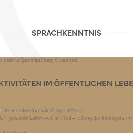
SPRACHKENNTNIS
rbundene Sprachprüfung Oberstufe)
KTIVITÄTEN IM ÖFFENTLICHEN LEB
ouristenvereins Körösök Völgye (KVTE)
-, ’gesunde Lebensweise’-, ’Entwicklung der Intelligenz im 
n Kollektiven