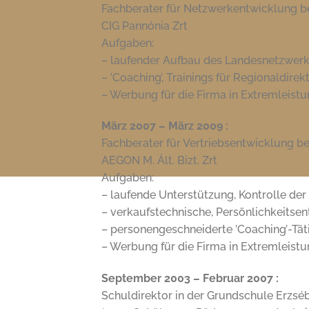
Fachberater für Netzwerkentwicklung be
CIG Pannónia Zrt
Aufgaben:
– laufender Aufbau des Landesnetzwer
– ’Coaching’, Trainings für Regionaldirek
– Werbung für die Firma in Extremleistu
März 2007 – März 2009 :
Fachberater für Vertriebsentwicklung be
AEGON M. Ált. Bizt. Zrt
Aufgaben:
– laufende Unterstützung, Kontrolle der
– verkaufstechnische, Persönlichkeitsen
– personengeschneiderte ’Coaching’-Tät
– Werbung für die Firma in Extremleistu
September 2003 – Februar 2007 :
Schuldirektor in der Grundschule Erzsé